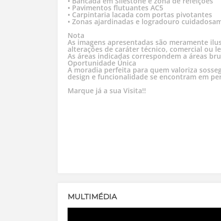
• Bancada em Silestone e zona de refeições
• Pavimentos flutuantes AC5
• Carpintaria lacada com portas pivotantes
• Zonas ajardinadas e logradouro cuidadosam
Nota
As imagens apresentadas são meramente ilust
alterações de caráter técnico, comercial ou le
As áreas indicadas correspondem a áreas brut
Oportunidade Única
A moradia perfeita para quem valoriza sosse
design e funcionalidade se encontram em per
Marque já a sua Visita!!
MULTIMÉDIA