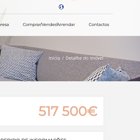
resa
Comprar/vender/arrendar
Contactos
Powered by
Início
Detalhe do Imóvel
517 500€