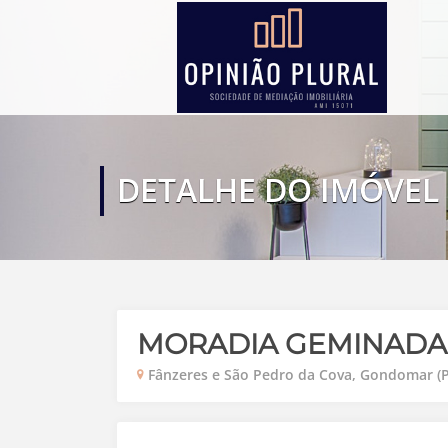
DETALHE DO IMÓVEL
MORADIA GEMINADA
Fânzeres e São Pedro da Cova, Gondomar (P