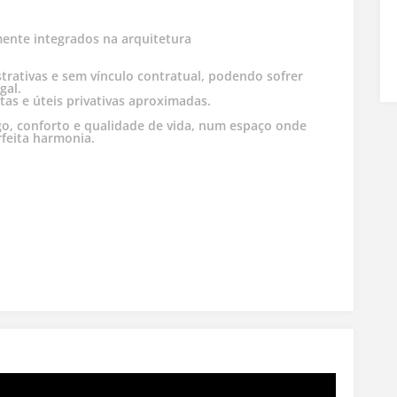
ente integrados na arquitetura
rativas e sem vínculo contratual, podendo sofrer
gal.
as e úteis privativas aproximadas.
go, conforto e qualidade de vida, num espaço onde
feita harmonia.