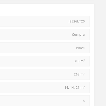
JS526LT20
Compra
Novo
315 m²
268 m²
14, 14, 21 m²
3