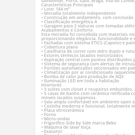
Gondomar, Porto, Gaia, Braga, Vila do Conde,
Características Principais
• Lote: 184 m²
• Moradia totalmente independente
• Construção em andamento, com conclusão pr
• Classificação energética A
• Garagem para 2 viaturas com tomadas elétri
Acabamentos e Conforto
Esta moradia foi concebida com materiais nob
proporcionando elegância, funcionalidade e e
• Fachadas com sistema ETICS (Capoto) e pai
• Cobertura plana
• Caixilharia de correr com vidro duplo e rut
• Estores térmicos lacados motorizados
• Aspiração central com pontos distribuídos 
• Sistema de segurança com alertas de intru
• Portões automatizados seccionados em pai
• Climatização por ar condicionado (aquecime
• Bomba de calor para produção de AQS
• Iluminação LED em toda a habitação
Interiores
• 3 suítes com closet e roupeiros embutidos,
• 5 casas de banho com cerâmica retificada 
móveis lacados suspensos.
• Sala ampla confortável em ambiente open s
• Cozinha moderna e funcional, totalmente 
• Placa vitrocerâmica
• Forno
• Micro-ondas
• Frigorífico Side by Side marca Beko
• Máquina de lavar loiça
• Exaustor