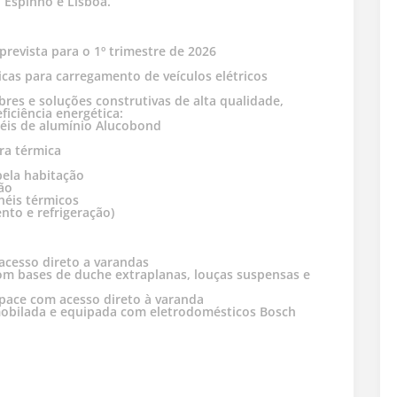
 Espinho e Lisboa.
evista para o 1º trimestre de 2026
cas para carregamento de veículos elétricos
res e soluções construtivas de alta qualidade,
ficiência energética:
néis de alumínio Alucobond
ura térmica
pela habitação
são
néis térmicos
nto e refrigeração)
 acesso direto a varandas
com bases de duche extraplanas, louças suspensas e
pace com acesso direto à varanda
mobilada e equipada com eletrodomésticos Bosch