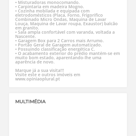
• Misturadoras monocomando.
• Carpintaria em madeira Mogno.
• Cozinha mobilada e equipada com
eletrodomésticos (Placa, Forno, Frigorifico
Combinado Micro Ondas, Maquina de Lavar
Louça, Maquina de Lavar roupa, Exaustor) balcão
em granito.
• Sala ampla confortável com varanda, voltada a
Nascente.
• Garagem Box para 2 Carros mais Arrumo.
• Portão Geral de Garagem automatizado.
• Possuindo classificação energética C.
• O acabamento exterior do prédio mantém-se em
muito bom estado, aparentando-lhe uma
aparência de novo.
Marque já a sua visita!!!
Visite este e outros imóveis em
www.opiniaoplural.pt
MULTIMÉDIA