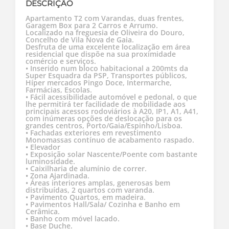
DESCRIÇÃO
Apartamento T2 com Varandas, duas frentes,
Garagem Box para 2 Carros e Arrumo.
Localizado na freguesia de Oliveira do Douro,
Concelho de Vila Nova de Gaia.
Desfruta de uma excelente localização em área
residencial que dispõe na sua proximidade
comércio e serviços.
• Inserido num bloco habitacional a 200mts da
Super Esquadra da PSP, Transportes públicos,
Híper mercados Pingo Doce, Intermarche,
Farmácias, Escolas.
• Fácil acessibilidade automóvel e pedonal, o que
lhe permitirá ter facilidade de mobilidade aos
principais acessos rodoviários à A20, IP1, A1, A41,
com inúmeras opções de deslocação para os
grandes centros, Porto/Gaia/Espinho/Lisboa.
• Fachadas exteriores em revestimento
Monomassas contínuo de acabamento raspado.
• Elevador
• Exposição solar Nascente/Poente com bastante
luminosidade.
• Caixilharia de alumínio de correr.
• Zona Ajardinada.
• Áreas interiores amplas, generosas bem
distribuídas, 2 quartos com varanda.
• Pavimento Quartos, em madeira.
• Pavimentos Hall/Sala/ Cozinha e Banho em
Cerâmica.
• Banho com móvel lacado.
• Base Duche.