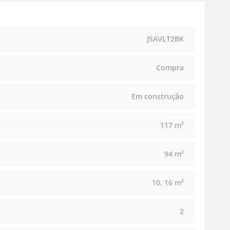
JSAVLT2BK
Compra
Em construção
117 m²
94 m²
10, 16 m²
2