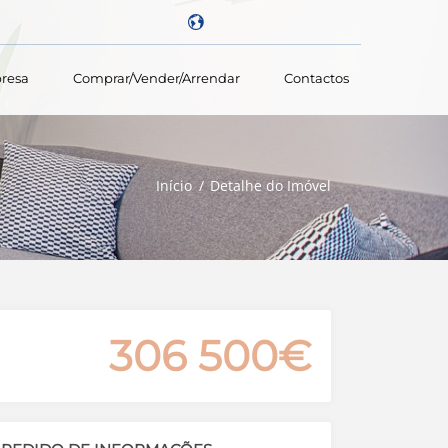
resa
Comprar/vender/arrendar
Contactos
Powered by
Início
Detalhe do Imóvel
306 500€