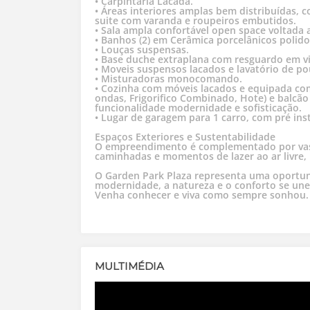
• Carpintaria Lacada.
• Áreas interiores amplas bem distribuídas, 
suite com varanda e roupeiros embutidos.
• Sala ampla confortável open space voltada 
• Banhos (2) em Cerâmica porcelânicos polido
• Louças suspensas.
• Base duche extraplana com resguardo em v
• Moveis suspensos lacados e lavatório de po
• Misturadoras monocomando.
• Cozinha com móveis lacados e equipada com
ondas, Frigorifico Combinado, Hote) e balc
funcionalidade modernidade e sofisticação.
• Lugar de garagem para 1 carro, com pré inst
Espaços Exteriores e Sustentabilidade
O empreendimento é complementado por vasta
caminhadas e momentos de lazer ao ar livre,
O Garden Park Plaza representa uma oportun
modernidade, a natureza e o conforto se une
Venha conhecer e viva como sempre sonhou.
MULTIMÉDIA