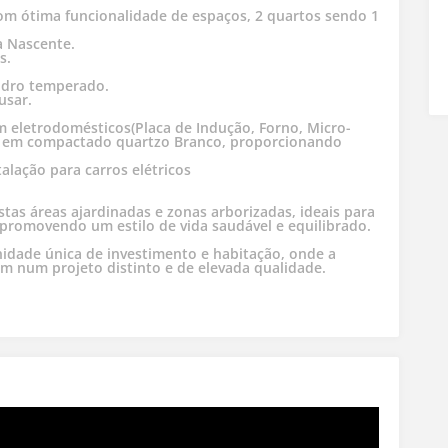
com ótima funcionalidade de espaços, 2 quartos sendo 1
a Nascente.
s.
idro temperado.
usar.
 eletrodomésticos(Placa de Indução, Forno, Micro-
ão em compactado quartzo Branco, proporcionando
alação para carros elétricos
s áreas ajardinadas e zonas arborizadas, ideais para
 promovendo um estilo de vida saudável e equilibrado.
idade única de investimento e habitação, onde a
m num projeto distinto e de elevada qualidade.