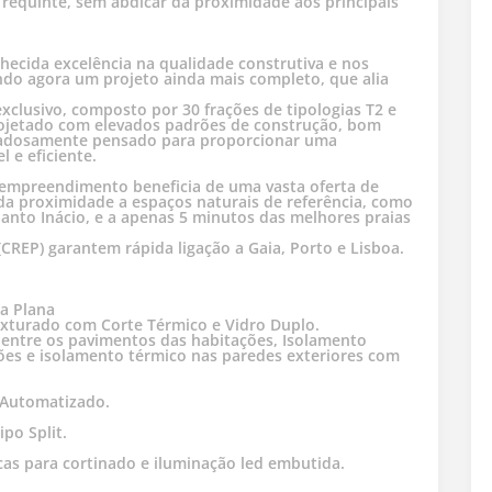
 requinte, sem abdicar da proximidade aos principais
ecida excelência na qualidade construtiva e nos
do agora um projeto ainda mais completo, que alia
lusivo, composto por 30 frações de tipologias T2 e
 projetado com elevados padrões de construção, bom
idadosamente pensado para proporcionar uma
 e eficiente.
 empreendimento beneficia de uma vasta oferta de
da proximidade a espaços naturais de referência, como
Santo Inácio, e a apenas 5 minutos das melhores praias
(CREP) garantem rápida ligação a Gaia, Porto e Lisboa.
ra Plana
Texturado com Corte Térmico e Vidro Duplo.
o entre os pavimentos das habitações, Isolamento
ções e isolamento térmico nas paredes exteriores com
 Automatizado.
po Split.
as para cortinado e iluminação led embutida.