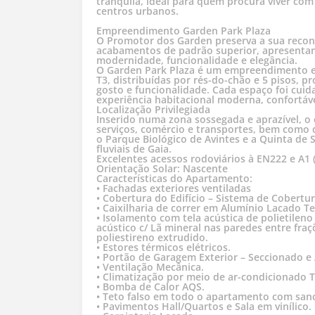
tranquila, ideal para quem procura viver com
centros urbanos.
Empreendimento Garden Park Plaza
O Promotor dos Garden preserva a sua reconh
acabamentos de padrão superior, apresentan
modernidade, funcionalidade e elegância.
O Garden Park Plaza é um empreendimento exc
T3, distribuídas por rés-do-chão e 5 pisos,
gosto e funcionalidade. Cada espaço foi cu
experiência habitacional moderna, confortável
Localização Privilegiada
Inserido numa zona sossegada e aprazível, o
serviços, comércio e transportes, bem como 
o Parque Biológico de Avintes e a Quinta de 
fluviais de Gaia.
Excelentes acessos rodoviários à EN222 e A1 
Orientação Solar: Nascente
Características do Apartamento:
• Fachadas exteriores ventiladas
• Cobertura do Edifício – Sistema de Cobertu
• Caixilharia de correr em Alumínio Lacado 
• Isolamento com tela acústica de polietilen
acústico c/ Lã mineral nas paredes entre fra
poliestireno extrudido.
• Estores térmicos elétricos.
• Portão de Garagem Exterior – Seccionado e
• Ventilação Mecânica.
• Climatização por meio de ar-condicionado Ti
• Bomba de Calor AQS.
• Teto falso em todo o apartamento com sanc
• Pavimentos Hall/Quartos e Sala em vinílico.