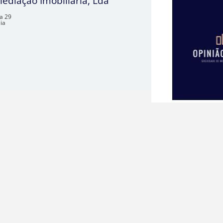
Mediação Imobiliária, Lda
la 29
ia