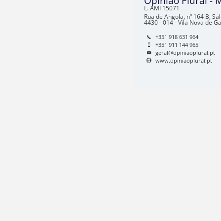
Opinião Plural - 
L. AMI
15071
Rua de Angola, nº 164 B, Sa
4430 - 014 - Vila Nova de Ga
+351 918 631 964
+351 911 144 965
geral@opiniaoplural.pt
www.opiniaoplural.pt