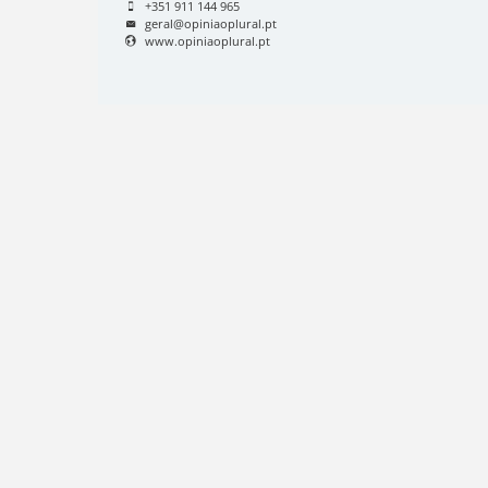
+351 911 144 965
geral@opiniaoplural.pt
www.opiniaoplural.pt