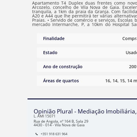
Apartamento T4 Duplex duas frentes como novo com Varanda
Arcozelo, concelho de Vila Nova de Gaia. Excelente localização caracterizada por uma zona residencial muito
tranquila, a 1km da praia da Granja. Com facilida
A20 e A44 que lhe permitirá ter várias alternativ
Praias. • Servido de comércio e serviços, Escolas básica, Preparatória e Secundaria. Farmácia, Pão Quente, Híper
mercado Intermarche, P, a 10km do Hospital San
orientação solar Sul/Poente com bastante lumi
massa de capoto mantém-se em muito bom es
automatizados • Caixilharia de correr em Alum
Finalidade
Compr
central (Pré instalação). • Esquentador a Gaz pa
madeira. • Carpintaria em madeira de Mogno.
funcionalidade de espaços, 4 quartos com roupei
Estado
Usad
varanda voltada a Sul/Poente. • No piso superior 
Cerâmica. • Moveis lacados e lavatório de pousar
Cozinha com móveis lacados a branco e equipada c
Ano de construção
200
Frigorifico Combinado, Maquina de lavar louça, Hot
Garagem Fechada para 3 carros e arrumação.
Áreas de quartos
16, 14, 15, 14 m
Opinião Plural - Mediação Imobiliária
L. AMI
15071
Rua de Angola, nº 164 B, Sala 29
4430 - 014 - Vila Nova de Gaia
+351 918 631 964